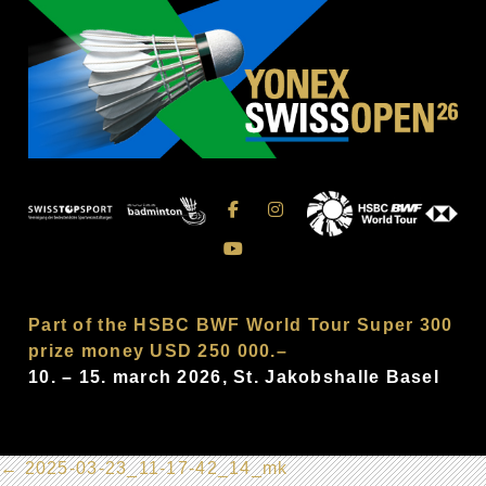
Part of the HSBC BWF World Tour Super 300
prize money USD 250 000.–
10. – 15. march 2026, St. Jakobshalle Basel
←
2025-03-23_11-17-42_14_mk