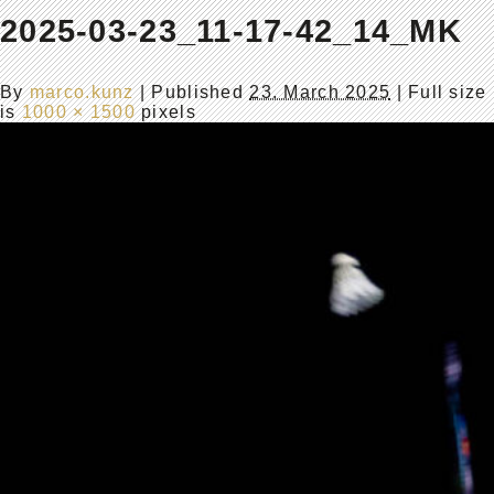
2025-03-23_11-17-42_14_MK
By
marco.kunz
|
Published
23. March 2025
| Full size
is
1000 × 1500
pixels