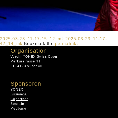
2025-03-23_11-17-15_12_mk
2025-03-23_11-17-
42_14_mk
Bookmark the
permalink
.
Organisation
Verein YONEX Swiss Open
Merkurstrasse 91
CH-4123 Allschwil
Sponsoren
YONEX
Busmiete
Copartner
Sporttip
Medbase