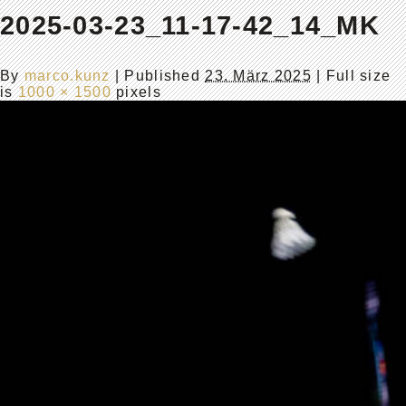
2025-03-23_11-17-42_14_MK
By
marco.kunz
|
Published
23. März 2025
| Full size
is
1000 × 1500
pixels