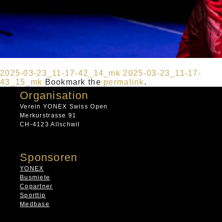
2025-03-23_11-17-42_14_mk
2025-03-23_11-17-
43_15_mk
Bookmark the
permalink
.
Organisation
Verein YONEX Swiss Open
Merkurstrasse 91
CH-4123 Allschwil
Sponsoren
YONEX
Busmiete
Copartner
Sporttip
Medbase