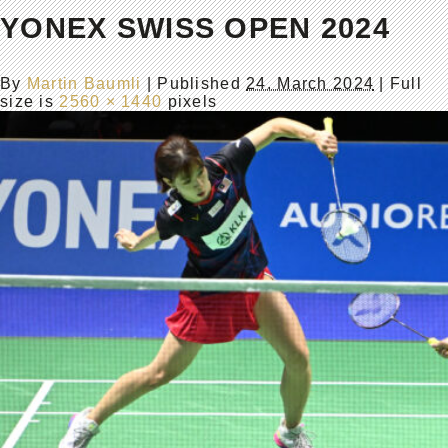
YONEX SWISS OPEN 2024
By
Martin Baumli
|
Published
24. March 2024
| Full
size is
2560 × 1440
pixels