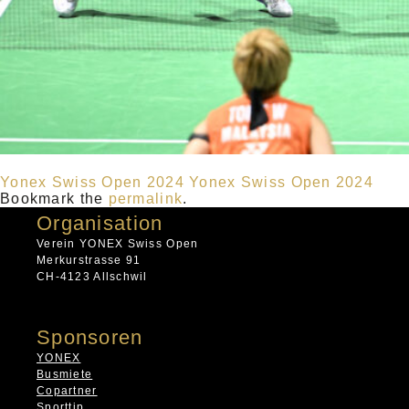
Yonex Swiss Open 2024
Yonex Swiss Open 2024
Bookmark the
permalink
.
Organisation
Verein YONEX Swiss Open
Merkurstrasse 91
CH-4123 Allschwil
Sponsoren
YONEX
Busmiete
Copartner
Sporttip