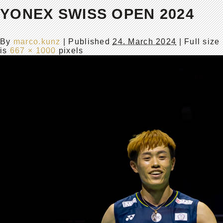
YONEX SWISS OPEN 2024
By
marco.kunz
|
Published
24. March 2024
| Full size
is
667 × 1000
pixels