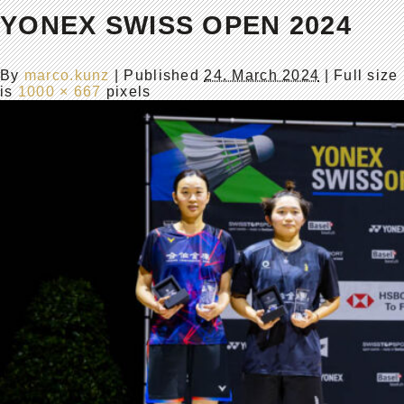
YONEX SWISS OPEN 2024
By
marco.kunz
|
Published
24. March 2024
| Full size
is
1000 × 667
pixels