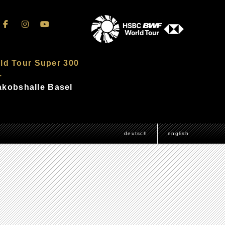
ld Tour Super 300
–
Jakobshalle Basel
deutsch
english