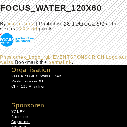
FOCUS_WATER_120X60
By
marco.kunz
|
Published
23. February 2025
| Full
size is
120 × 60
pixels
Physiothek_Logo_rgb
EVENTSPONSOR.CH Logo auf
weiss
Bookmark the
permalink
.
Organisation
Verein YONEX Swiss Open
Merkurstrasse 91
CH-4123 Allschwil
Sponsoren
YONEX
Busmiete
Copartner
Sporttip