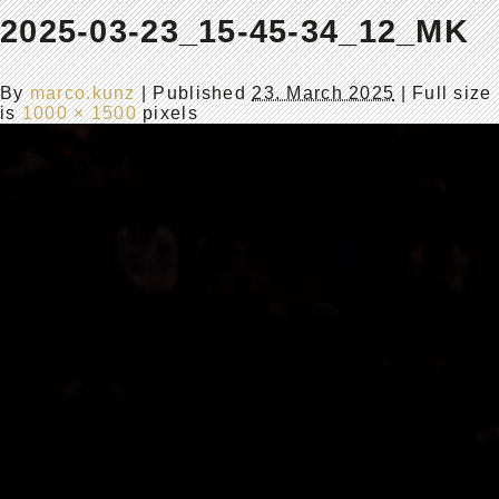
2025-03-23_15-45-34_12_MK
By
marco.kunz
|
Published
23. March 2025
| Full size
is
1000 × 1500
pixels