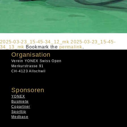
2025-03-23_15-45-34_12_mk
2025-03-23_15-45-
34_13_mk
Bookmark the
permalink
.
Organisation
Verein YONEX Swiss Open
Merkurstrasse 91
CH-4123 Allschwil
Sponsoren
YONEX
Busmiete
Copartner
Sporttip
Medbase