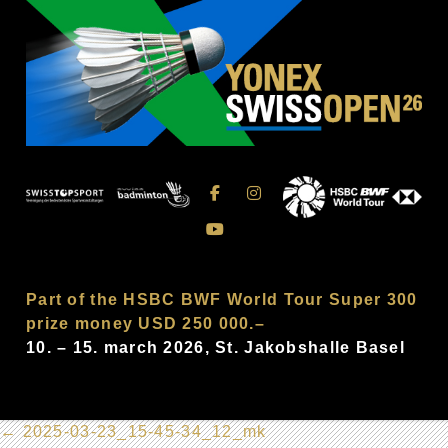
Part of the HSBC BWF World Tour Super 300
prize money USD 250 000.–
10. – 15. march 2026, St. Jakobshalle Basel
←
2025-03-23_15-45-34_12_mk