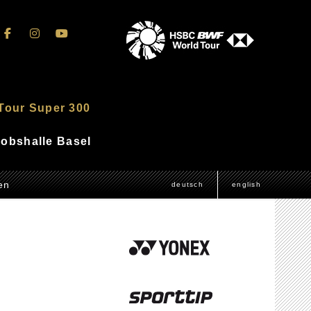
Tour Super 300
akobshalle Basel
en
deutsch
english