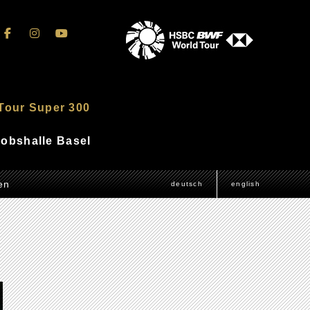
Tour Super 300
akobshalle Basel
en
deutsch
english