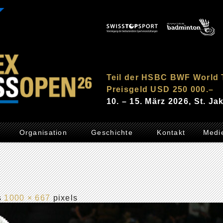
Teil der HSBC BWF World 
Preisgeld USD 250 000.–
10. – 15. März 2026, St. J
Organisation
Geschichte
Kontakt
Medi
is
1000 × 667
pixels