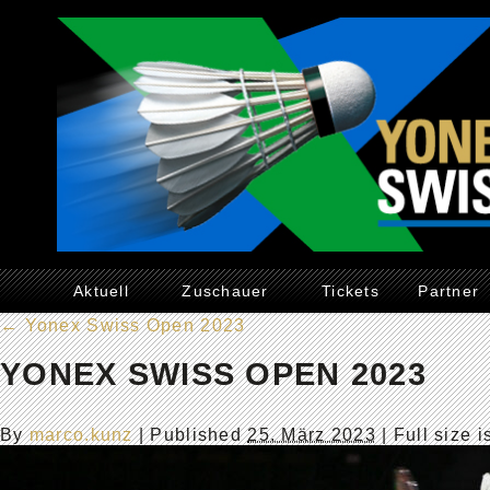
Aktuell
Zuschauer
Tickets
Partner
←
Yonex Swiss Open 2023
YONEX SWISS OPEN 2023
By
marco.kunz
|
Published
25. März 2023
| Full size 