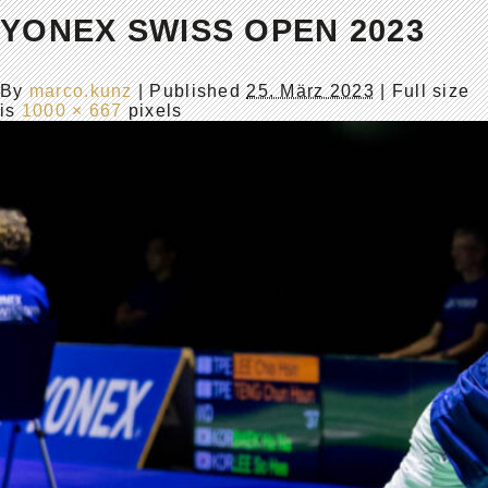
YONEX SWISS OPEN 2023
By
marco.kunz
|
Published
25. März 2023
| Full size
is
1000 × 667
pixels