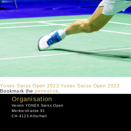
Yonex Swiss Open 2023
Yonex Swiss Open 2023
Bookmark the
permalink
.
Organisation
Verein YONEX Swiss Open
Merkurstrasse 91
CH-4123 Allschwil