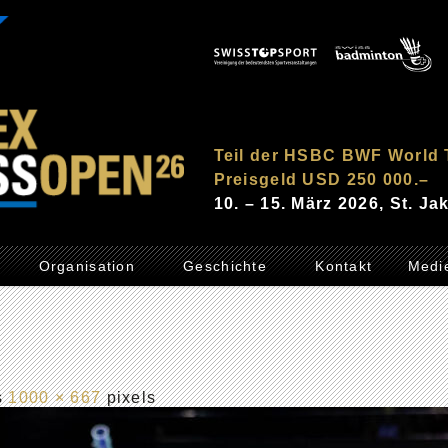
Teil der HSBC BWF World 
Preisgeld USD 250 000.–
10. – 15. März 2026, St. J
Organisation
Geschichte
Kontakt
Medi
is
1000 × 667
pixels