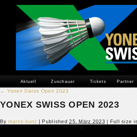
Aktuell
Zuschauer
Tickets
Partner
←
Yonex Swiss Open 2023
YONEX SWISS OPEN 2023
By
marco.kunz
|
Published
25. März 2023
| Full size 