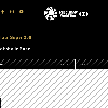
Tour Super 300
akobshalle Basel
en
deutsch
english