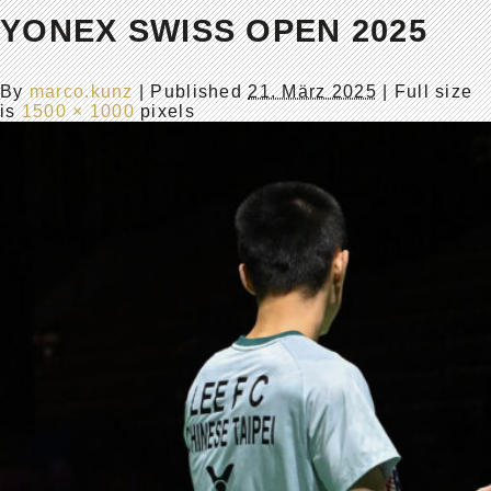
YONEX SWISS OPEN 2025
By
marco.kunz
|
Published
21. März 2025
| Full size
is
1500 × 1000
pixels