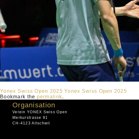
Yonex Swiss Open 2025
Yonex Swiss Open 2025
Bookmark the
permalink
.
Organisation
Verein YONEX Swiss Open
Merkurstrasse 91
CH-4123 Allschwil