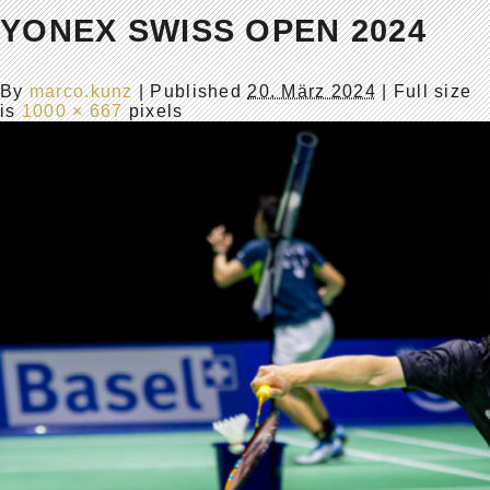
YONEX SWISS OPEN 2024
By
marco.kunz
|
Published
20. März 2024
| Full size
is
1000 × 667
pixels