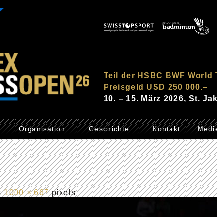
Teil der HSBC BWF World 
Preisgeld USD 250 000.–
10. – 15. März 2026, St. J
Organisation
Geschichte
Kontakt
Medi
is
1000 × 667
pixels