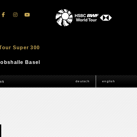
Tour Super 300
akobshalle Basel
en
deutsch
english