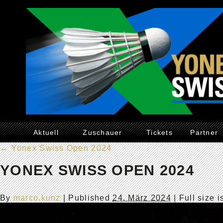
Aktuell
Zuschauer
Tickets
Partner
←
Yonex Swiss Open 2024
YONEX SWISS OPEN 2024
By
marco.kunz
|
Published
24. März 2024
| Full size 