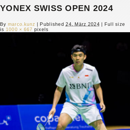
YONEX SWISS OPEN 2024
By
marco.kunz
|
Published
24. März 2024
| Full size
is
1000 × 667
pixels