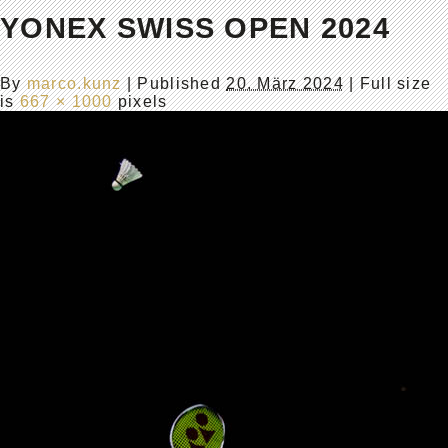
YONEX SWISS OPEN 2024
By
marco.kunz
|
Published
20. März 2024
| Full size
is
667 × 1000
pixels