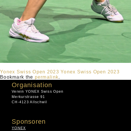
Yonex Swiss Open 2023
Yonex Swiss Open 2023
Bookmark the
permalink
.
Organisation
Verein YONEX Swiss Open
Merkurstrasse 91
CH-4123 Allschwil
Sponsoren
YONEX