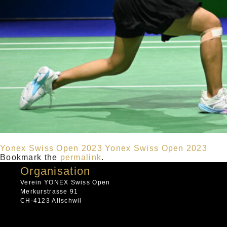
Yonex Swiss Open 2023
Yonex Swiss Open 2023
Bookmark the
permalink
.
Organisation
Verein YONEX Swiss Open
Merkurstrasse 91
CH-4123 Allschwil