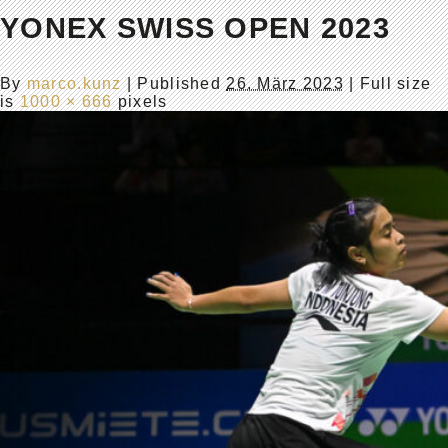
YONEX SWISS OPEN 2023
By
marco.kunz
|
Published
26. März 2023
| Full size
is
1000 × 666
pixels