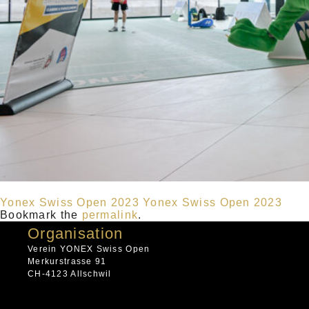
Yonex Swiss Open 2023
Yonex Swiss Open 2023
Bookmark the
permalink
.
Organisation
Verein YONEX Swiss Open
Merkurstrasse 91
CH-4123 Allschwil