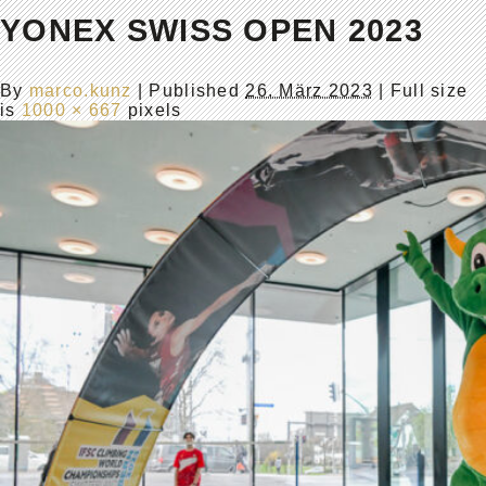
YONEX SWISS OPEN 2023
By
marco.kunz
|
Published
26. März 2023
| Full size
is
1000 × 667
pixels