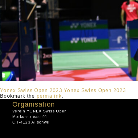
Yonex Swiss Open 2023
Yonex Swiss Open 2023
Bookmark the
permalink
.
Organisation
Verein YONEX Swiss Open
Merkurstrasse 91
CH-4123 Allschwil