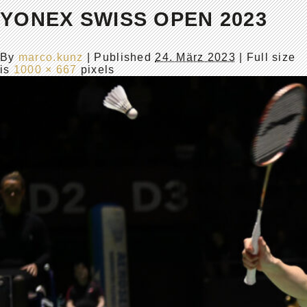
YONEX SWISS OPEN 2023
By
marco.kunz
|
Published
24. März 2023
| Full size
is
1000 × 667
pixels