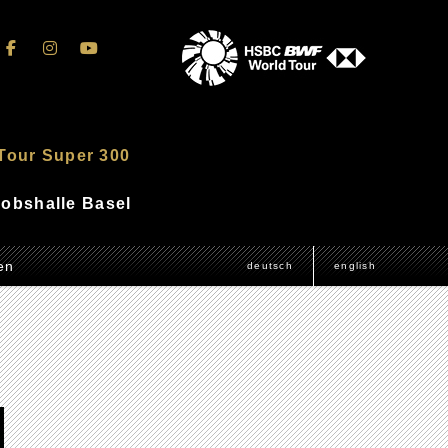
Tour Super 300
akobshalle Basel
en
deutsch
english