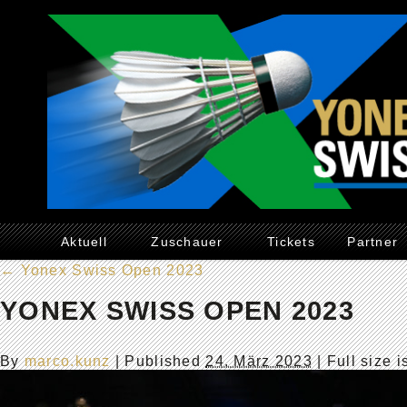
Aktuell
Zuschauer
Tickets
Partner
←
Yonex Swiss Open 2023
YONEX SWISS OPEN 2023
By
marco.kunz
|
Published
24. März 2023
| Full size 