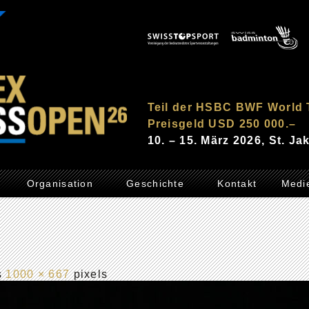
Teil der HSBC BWF World 
Preisgeld USD 250 000.–
10. – 15. März 2026, St. J
Organisation
Geschichte
Kontakt
Medi
is
1000 × 667
pixels