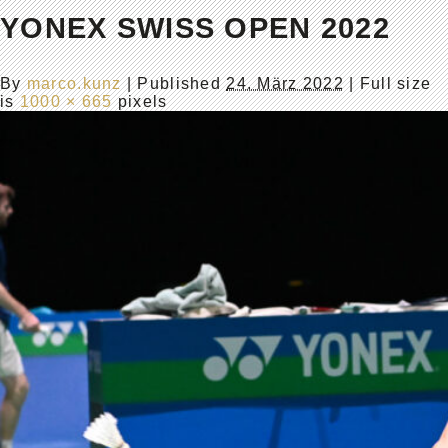
YONEX SWISS OPEN 2022
By
marco.kunz
|
Published
24. März 2022
| Full size
is
1000 × 665
pixels