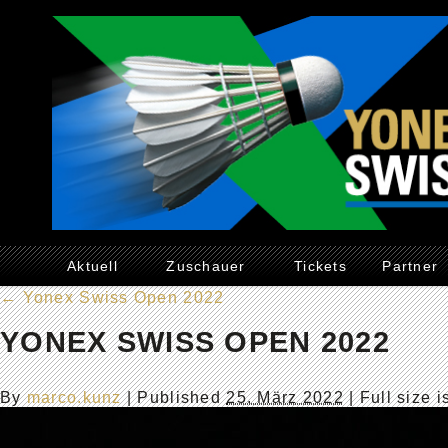
Aktuell
Zuschauer
Tickets
Partner
←
Yonex Swiss Open 2022
YONEX SWISS OPEN 2022
By
marco.kunz
|
Published
25. März 2022
| Full size 