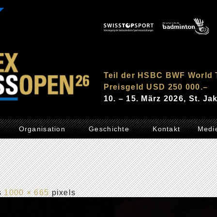
Teil der HSBC BWF World 
Preisgeld USD 250 000.–
10. – 15. März 2026, St. J
Organisation
Geschichte
Kontakt
Medi
is
1000 × 665
pixels