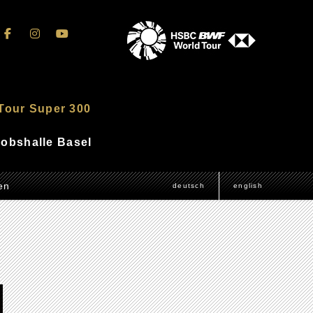
Tour Super 300
akobshalle Basel
en
deutsch
english