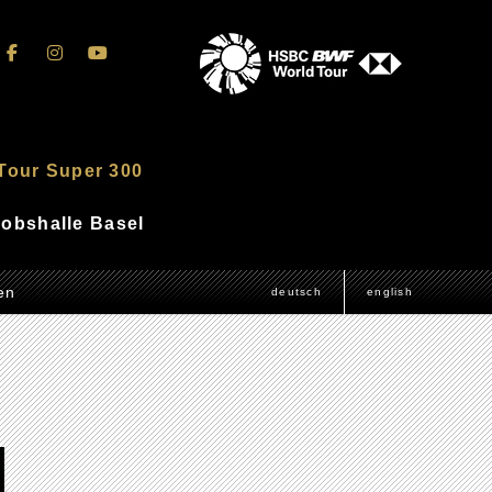
Tour Super 300
akobshalle Basel
en
deutsch
english