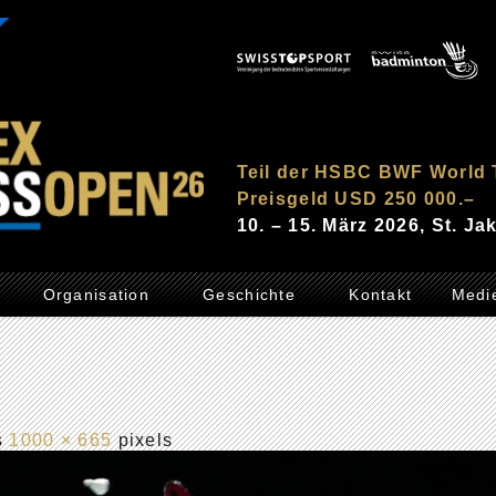
Teil der HSBC BWF World 
Preisgeld USD 250 000.–
10. – 15. März 2026, St. J
Organisation
Geschichte
Kontakt
Medi
is
1000 × 665
pixels