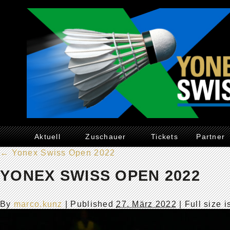
Aktuell
Zuschauer
Tickets
Partner
←
Yonex Swiss Open 2022
YONEX SWISS OPEN 2022
By
marco.kunz
|
Published
27. März 2022
| Full size 