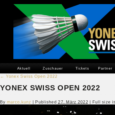
Aktuell
Zuschauer
Tickets
Partner
←
Yonex Swiss Open 2022
YONEX SWISS OPEN 2022
By
marco.kunz
|
Published
27. März 2022
| Full size 