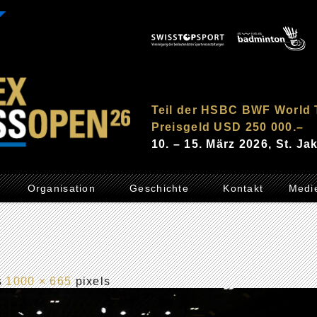
Teil der HSBC BWF World 
Preisgeld USD 250 000.–
10. – 15. März 2026, St. J
Organisation
Geschichte
Kontakt
Medi
is
1000 × 665
pixels