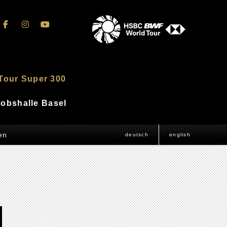
Tour Super 300
akobshalle Basel
en
deutsch
english