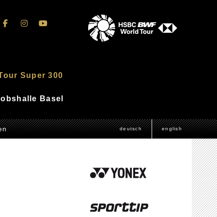
Tour Super 300
akobshalle Basel
en
deutsch
english