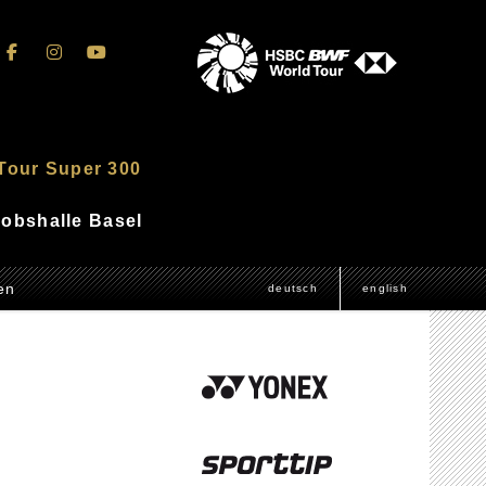
Tour Super 300
akobshalle Basel
en
deutsch
english