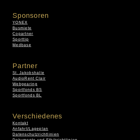
Sponsoren
YONEX
Busmiete
Copartner
Sporttip
Medbase
Partner
St. Jakobshalle
AudioRent Clair
Webgearing
Sportfonds BS
Sportfonds BL
Verschiedenes
Kontakt
Anfahrt/Lageplan
Datenschutzrichtlinien
Dokumente und Ethikrichtlinien