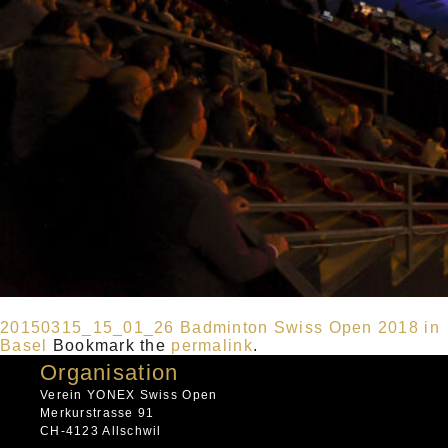
20150315_15_01_26
Badminton Swiss Open 2018 in
Basel
Bookmark the
permalink
.
Organisation
Verein YONEX Swiss Open
Merkurstrasse 91
CH-4123 Allschwil