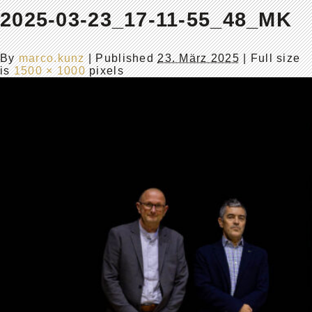
2025-03-23_17-11-55_48_MK
By
marco.kunz
|
Published
23. März 2025
| Full size
is
1500 × 1000
pixels