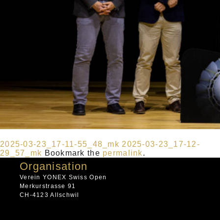
2025-03-23_17-11-55_48_mk
2025-03-23_17-12-
29_57_mk
Bookmark the
permalink
.
Organisation
Verein YONEX Swiss Open
Merkurstrasse 91
CH-4123 Allschwil