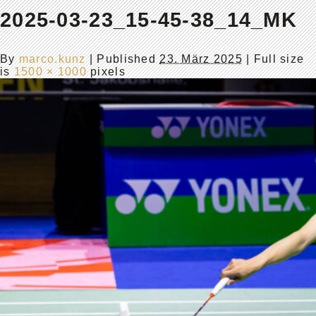
2025-03-23_15-45-38_14_MK
By
marco.kunz
|
Published
23. März 2025
| Full size
is
1500 × 1000
pixels