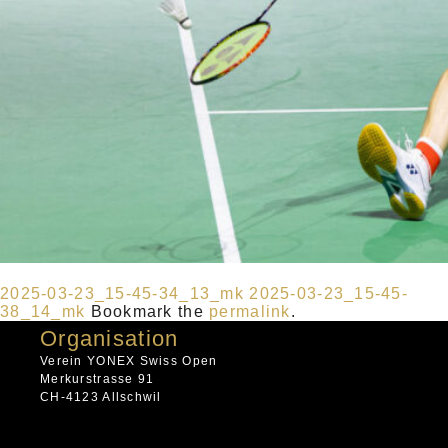
2025-03-23_15-45-34_13_mk
2025-03-23_15-45-
38_14_mk
Bookmark the
permalink
.
Organisation
Verein YONEX Swiss Open
Merkurstrasse 91
CH-4123 Allschwil