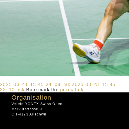
2025-03-23_15-45-24_09_mk
2025-03-23_15-45-
32_10_mk
Bookmark the
permalink
.
Organisation
Verein YONEX Swiss Open
Merkurstrasse 91
CH-4123 Allschwil