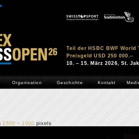
Teil der HSBC BWF World 
Preisgeld USD 250 000.–
10. – 15. März 2026, St. J
Organisation
Geschichte
Kontakt
Medi
is
1500 × 1000
pixels