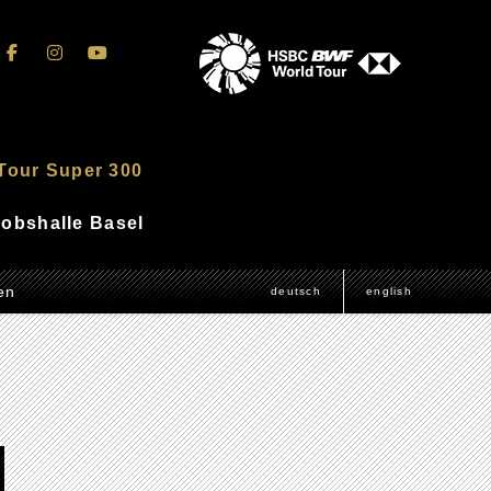
Tour Super 300
akobshalle Basel
en
deutsch
english