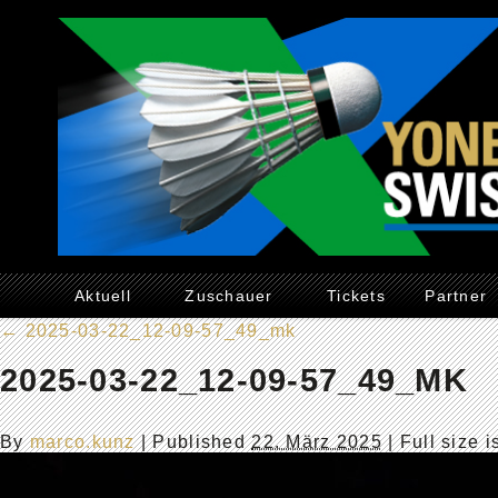
Aktuell
Zuschauer
Tickets
Partner
←
2025-03-22_12-09-57_49_mk
2025-03-22_12-09-57_49_MK
By
marco.kunz
|
Published
22. März 2025
| Full size 