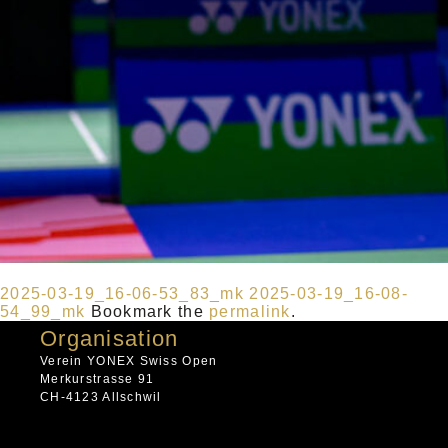
2025-03-19_16-06-53_83_mk
2025-03-19_16-08-
54_99_mk
Bookmark the
permalink
.
Organisation
Verein YONEX Swiss Open
Merkurstrasse 91
CH-4123 Allschwil