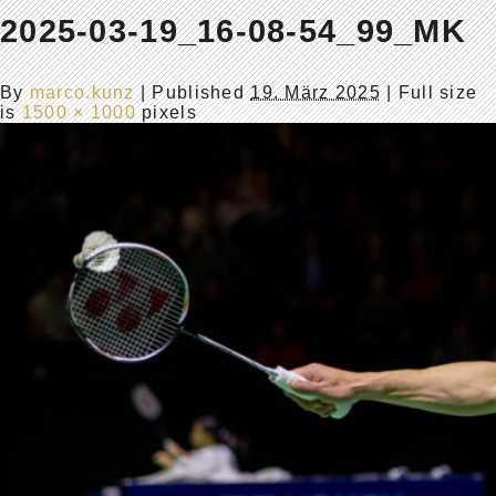
2025-03-19_16-08-54_99_MK
By
marco.kunz
|
Published
19. März 2025
| Full size
is
1500 × 1000
pixels