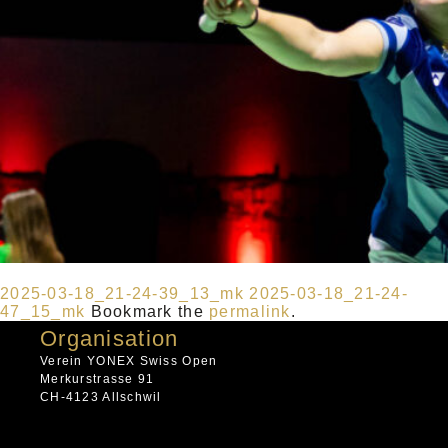
2025-03-18_21-24-39_13_mk
2025-03-18_21-24-
47_15_mk
Bookmark the
permalink
.
Organisation
Verein YONEX Swiss Open
Merkurstrasse 91
CH-4123 Allschwil