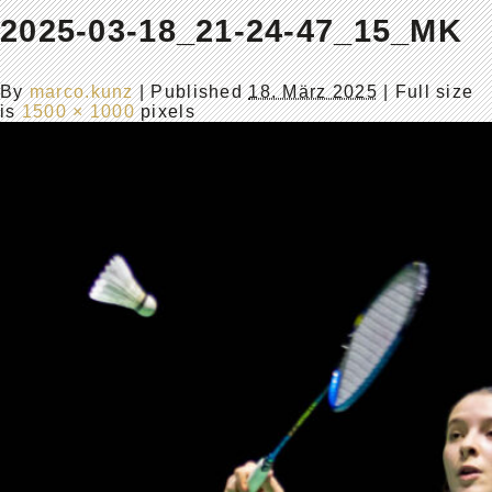
2025-03-18_21-24-47_15_MK
By
marco.kunz
|
Published
18. März 2025
| Full size
is
1500 × 1000
pixels