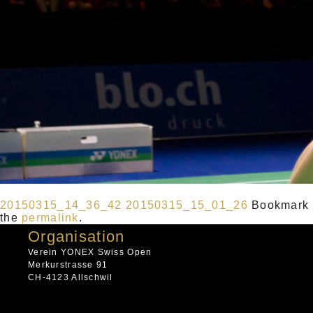
20150315_14_36_42
20150315_15_01_26
Bookmark
the
permalink
.
Organisation
Verein YONEX Swiss Open
Merkurstrasse 91
CH-4123 Allschwil