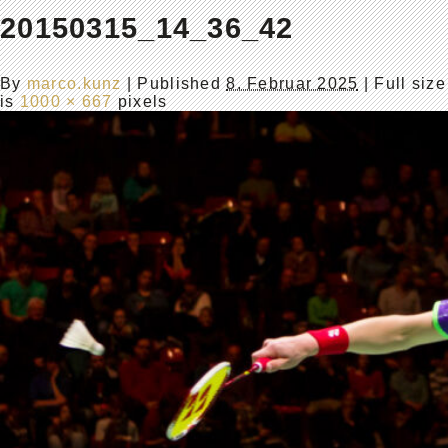
20150315_14_36_42
By
marco.kunz
|
Published
8. Februar 2025
| Full size
is
1000 × 667
pixels